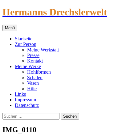
Hermanns Drechslerwelt
Zum
Menü
Inhalt
springen
Startseite
Zur Person
Meine Werkstatt
Presse
Kontakt
Meine Werke
Hohlformen
Schalen
Vasen
Hüte
Links
Impressum
Datenschutz
Suchen
nach:
IMG_0110