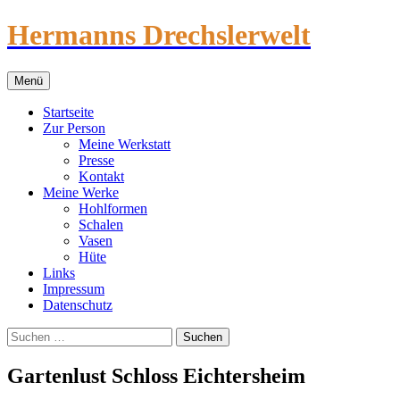
Hermanns Drechslerwelt
Zum
Menü
Inhalt
springen
Startseite
Zur Person
Meine Werkstatt
Presse
Kontakt
Meine Werke
Hohlformen
Schalen
Vasen
Hüte
Links
Impressum
Datenschutz
Suchen
nach:
Gartenlust Schloss Eichtersheim